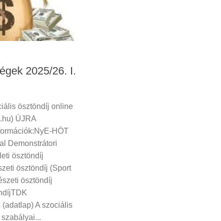
égek 2025/26. I.
ális ösztöndíj online
e.hu) ÚJRA
formációk:NyE-HÖT
al Demonstrátori
eti ösztöndíj
zeti ösztöndíj (Sport
észeti ösztöndíj
öndíjTDK
(adatlap) A szociális
szabályai...