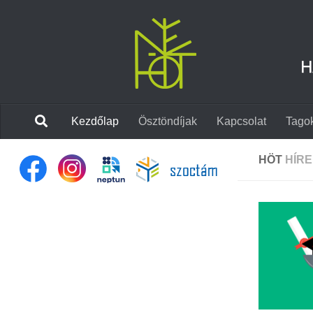
Skip to content
Kezdőlap
Ösztöndíjak
Kapcsolat
Tago
HÖT
HÍR