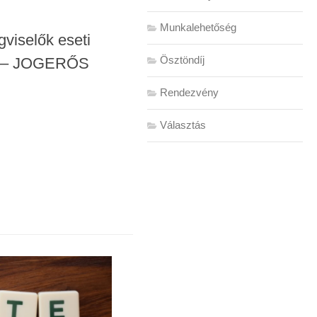
Munkalehetőség
viselők eseti
Ösztöndíj
5. – JOGERŐS
Rendezvény
Választás