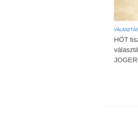
VÁLASZTÁ
HÖT tis
választ
JOGER