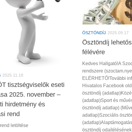
ÖSZTÖNDÍJ
2025.09.17
Ösztöndíj lehetős
félévére
Kedves Hallgató!A Szoci
rendszere (szoctam.ny
S
2025.11.18
ELÉRHETŐ!További in
 tisztségviselők eseti
Hivatalos Facebook old
ösztöndíj (adatlap)Közél
ása 2025. november –
(adatlap)Sport és művés
ti hirdetmény és
ösztöndíj adatlap) (Műv
si rend
adatlap)Szociális öszt
(adatlap)Alaptámogatás 
rend letöltése
ösztöndíj odaítélésének 