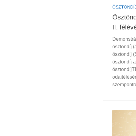
ÖSZTÖNDÍ
Ösztönd
II. félév
Demonstrát
ösztöndíj 
ösztöndíj (
ösztöndíj a
ösztöndíjTD
odaítélésé
szempontr