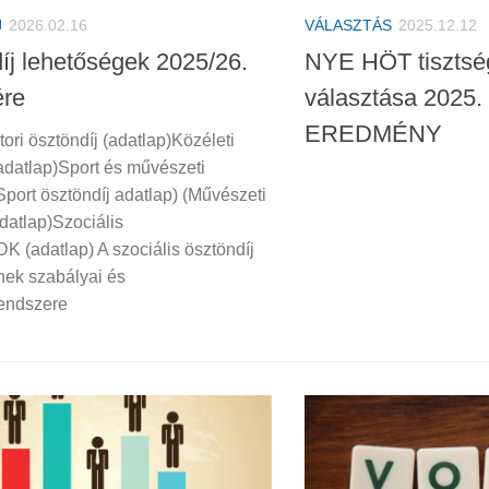
J
2026.02.16
VÁLASZTÁS
2025.12.12
íj lehetőségek 2025/26.
NYE HÖT tisztség
ére
választása 202
EREDMÉNY
ori ösztöndíj (adatlap)Közéleti
(adatlap)Sport és művészeti
Sport ösztöndíj adatlap) (Művészeti
datlap)Szociális
K (adatlap) A szociális ösztöndíj
nek szabályai és
endszere