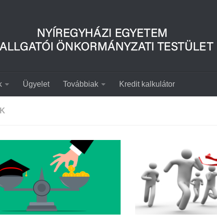
k
Ügyelet
Továbbiak
Kredit kalkulátor
EK