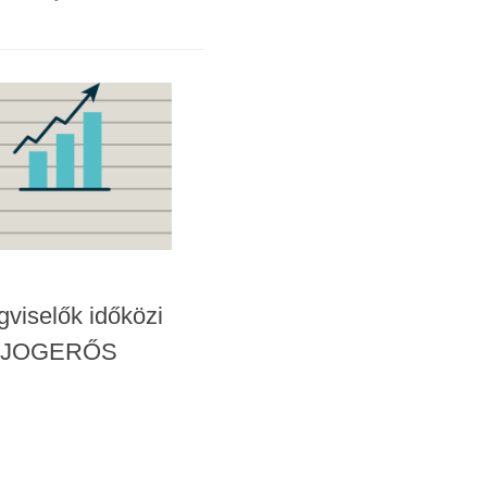
viselők időközi
4. JOGERŐS