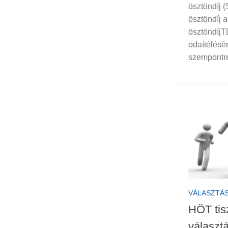
ösztöndíj (
ösztöndíj a
ösztöndíjTD
odaítélésé
szempontr
VÁLASZTÁ
HÖT tis
választ