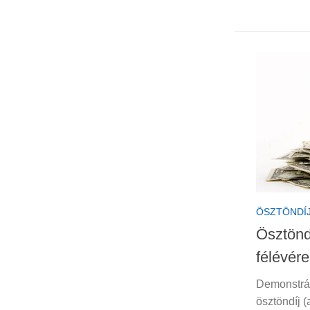
ÖSZTÖNDÍ
Ösztönd
félévére
Demonstrát
ösztöndíj 