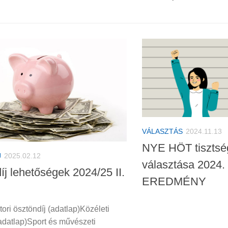
VÁLASZTÁS
2024.11.13
NYE HÖT tisztség
J
2025.02.12
választása 202
íj lehetőségek 2024/25 II.
EREDMÉNY
ori ösztöndíj (adatlap)Közéleti
(adatlap)Sport és művészeti