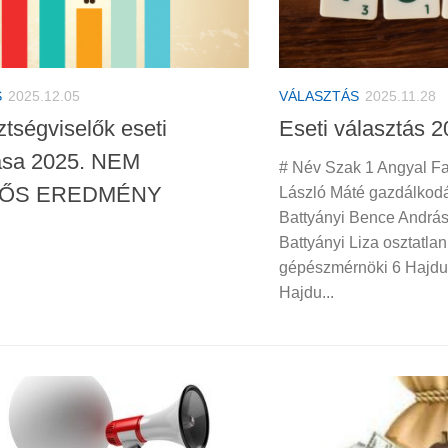
S
2025.12.05
VÁLASZTÁS
2025.11.28
ztségviselők eseti
Eseti választás 20
ása 2025. NEM
# Név Szak 1 Angyal Fan
ŐS EREDMÉNY
László Máté gazdálkod
Battyányi Bence Andrá
Battyányi Liza osztatla
gépészmérnöki 6 Hajdu B
Hajdu...