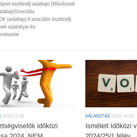
Sport ösztöndíj adatlap) (Művészeti
datlap)Szociális
K (adatlap) A szociális ösztöndíj
nek szabályai és
endszere
S
2024.11.08
VÁLASZTÁS
2024.10.31
ztségviselők időközi
Ismételt Időközi 
ása 2024. NEM
2024/25/1 félév