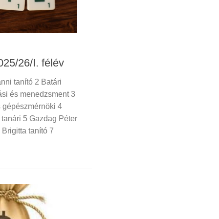
25/26/I. félév
ni tanító 2 Batári
ási és menedzsment 3
s gépészmérnöki 4
n tanári 5 Gazdag Péter
rigitta tanító 7