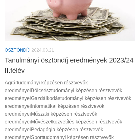
ÖSZTÖNDÍJ
2024.03.21
Tanulmányi ösztöndíj eredmények 2023/24
II.félév
Agrártudományi képzésen résztvevők
eredményeiBölcsésztudományi képzésen résztvevők
eredményeiGazdálkodástudományi képzésen résztvevők
eredményeiInformatikai képzésen résztvevők
eredményeiMűszaki képzésen résztvevők
eredményeiMűvészetközvetítés képzésen résztvevők
eredményeiPedagógia képzésen résztvevők
eredményeiSporttudományi képzésen résztvevők