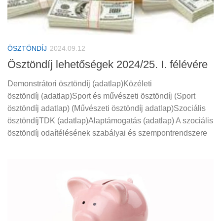
ÖSZTÖNDÍJ
2024.09.12
Ösztöndíj lehetőségek 2024/25. I. félévére
Demonstrátori ösztöndíj (adatlap)Közéleti
ösztöndíj (adatlap)Sport és művészeti ösztöndíj (Sport
ösztöndíj adatlap) (Művészeti ösztöndíj adatlap)Szociális
ösztöndíjTDK (adatlap)Alaptámogatás (adatlap) A szociális
ösztöndíj odaítélésének szabályai és szempontrendszere