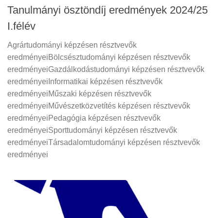
Tanulmányi ösztöndíj eredmények 2024/25
I.félév
Agrártudományi képzésen résztvevők
eredményeiBölcsésztudományi képzésen résztvevők
eredményeiGazdálkodástudományi képzésen résztvevők
eredményeiInformatikai képzésen résztvevők
eredményeiMűszaki képzésen résztvevők
eredményeiMűvészetközvetítés képzésen résztvevők
eredményeiPedagógia képzésen résztvevők
eredményeiSporttudományi képzésen résztvevők
eredményeiTársadalomtudományi képzésen résztvevők
eredményei