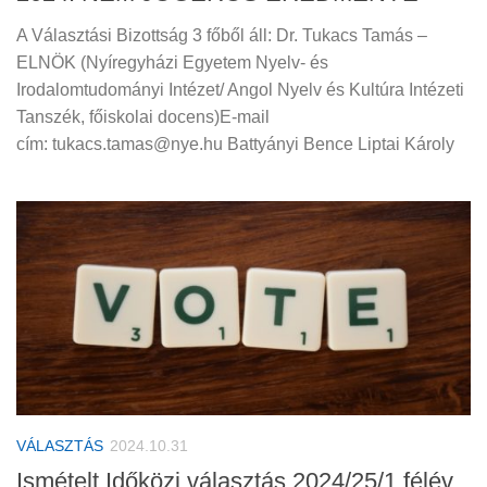
A Választási Bizottság 3 főből áll: Dr. Tukacs Tamás –
ELNÖK (Nyíregyházi Egyetem Nyelv- és
Irodalomtudományi Intézet/ Angol Nyelv és Kultúra Intézeti
Tanszék, főiskolai docens)E-mail
cím: tukacs.tamas@nye.hu Battyányi Bence Liptai Károly
VÁLASZTÁS
2024.10.31
Ismételt Időközi választás 2024/25/1 félév