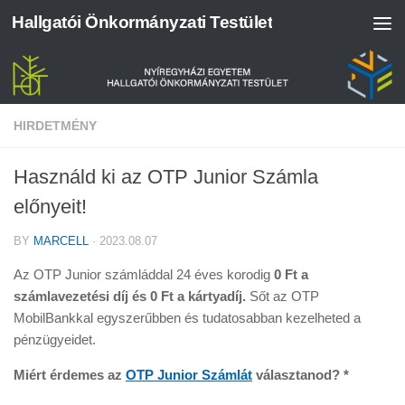
Hallgatói Önkormányzati Testület
Skip to content
HIRDETMÉNY
Használd ki az OTP Junior Számla
előnyeit!
BY
MARCELL
·
2023.08.07
Az OTP Junior számláddal 24 éves korodig
0 Ft a
számlavezetési díj és 0 Ft a kártyadíj.
Sőt az OTP
MobilBankkal egyszerűbben és tudatosabban kezelheted a
pénzügyeidet.
Miért érdemes az
OTP Junior Számlát
választanod? *