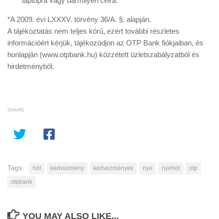
laptopra vagy bármilyen célra.
*A 2009. évi LXXXV. törvény 36/A. §. alapján.
A tájékoztatás nem teljes körű, ezért további részletes
információért kérjük, tájékozódjon az OTP Bank fiókjaiban, és
honlapján (www.otpbank.hu) közzétett üzletszabályzatból és
hirdetményből.
SHARE
Tags:
höt
kedvezmény
kedvezmények
nye
nyehöt
otp
otpbank
YOU MAY ALSO LIKE...