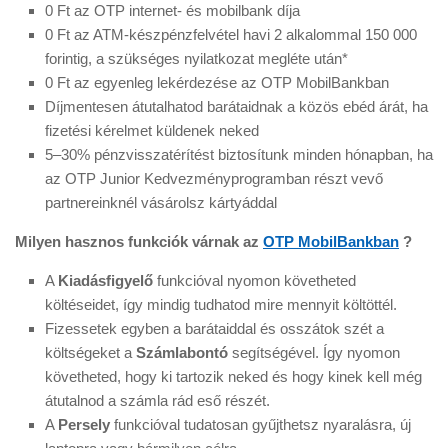
0 Ft az OTP internet- és mobilbank díja
0 Ft az ATM-készpénzfelvétel havi 2 alkalommal 150 000
forintig, a szükséges nyilatkozat megléte után*
0 Ft az egyenleg lekérdezése az OTP MobilBankban
Díjmentesen átutalhatod barátaidnak a közös ebéd árát, ha
fizetési kérelmet küldenek neked
5–30% pénzvisszatérítést biztosítunk minden hónapban, ha
az OTP Junior Kedvezményprogramban részt vevő
partnereinknél vásárolsz kártyáddal
Milyen hasznos funkciók várnak az
OTP MobilBankban
?
A
Kiadásfigyelő
funkcióval nyomon követheted
költéseidet, így mindig tudhatod mire mennyit költöttél.
Fizessetek egyben a barátaiddal és osszátok szét a
költségeket a
Számlabontó
segítségével. Így nyomon
követheted, hogy ki tartozik neked és hogy kinek kell még
átutalnod a számla rád eső részét.
A
Persely
funkcióval tudatosan gyűjthetsz nyaralásra, új