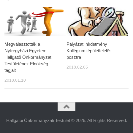
Megválasztották a
Pályázati hirdetmény
Nyíregyházi Egyetem
Kollégiumi épületfelelős
Hallgatói Önkormányzati
posztra
Testületének Elnökség
2018.02.05
tagjait
2018.01.10
Hallgatói Önkormányzati Testület © 2026. All Rights Reserved.